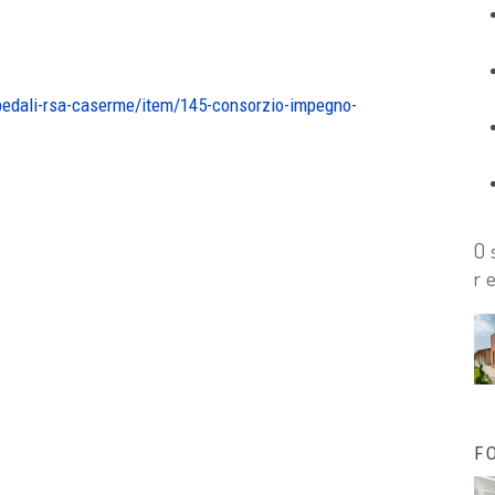
spedali-rsa-caserme/item/145-consorzio-impegno-
O
r
F