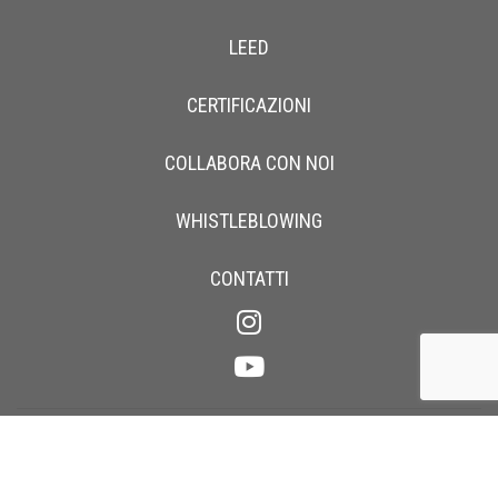
LEED
CERTIFICAZIONI
COLLABORA CON NOI
WHISTLEBLOWING
CONTATTI
P.IVA IT00211190137 | Cap. Soc
.
€ 4.000.000,00 i.v. | Registro Imprese
Como 00211190137 | REA CO2804 | Codice SDI M5UXCR1 |