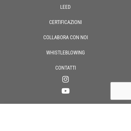
LEED
CERTIFICAZIONI
COLLABORA CON NOI
WHISTLEBLOWING
CONTATTI
P.IVA IT00211190137 | Cap. Soc
.
€ 4.000.000,00 i.v. | Registro Imprese
Como 00211190137 | REA CO2804 | Codice SDI M5UXCR1 |
nessimajocchispa@legalmail.it |
Privacy
|
Cookie
|
Ph. Albo
|
Credits